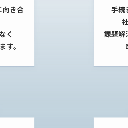
に向き合
手続
なく
課題解
ます。