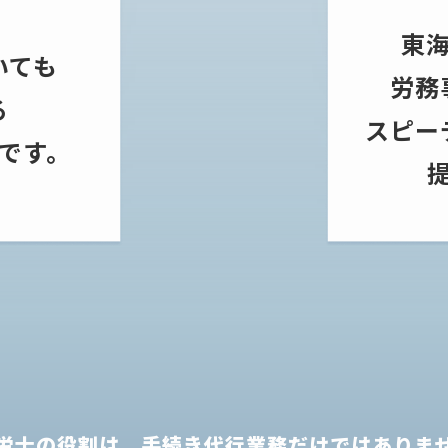
東
いても
労務
る
スピー
です。
労士の役割は、
手続き代行業務だけではありま